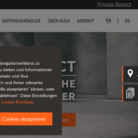
Privater Bereich
|
VERTRAGSHÄNDLER
ÜBER AUSA
KONTAKT
DE
A COMPACT
vigationserlebnis zu
u bieten und Informationen
erkehr und Ihre
ELEKTRISCHE
rn und Ihnen relevante
le akzeptieren“ klicken, oder
ULDENKIPPER
ablehnen“. Diese Einstellungen
r
Cookie-Richtlinie
.
Cookies akzeptieren
ung eines Kostenvoranschlags