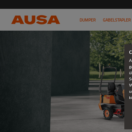
DUMPER
GABELSTAPLER
C
A
g
ü
S
W
u
k