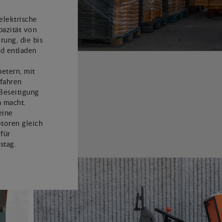
lektrische
azität von
ung, die bis
d entladen
etern, mit
fahren
 Beseitigung
n macht.
eine
otoren gleich
 für
stag.