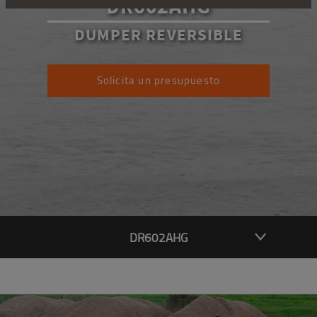
DR602AHG
DUMPER REVERSIBLE
Solicita un presupuesto
DR602AHG