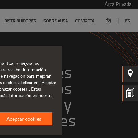
Área Privada
|
DISTRIBUIDORES
SOBRE AUSA
CONTACTA
ES
rantizar y mejorar su
puladores 
para recabar información
s de navegación para mejorar
lescópicos 
s cookies al clicar en ¨Aceptar
chazar cookies¨. Estas
 más información en nuestra
versátiles
Aceptar cookies