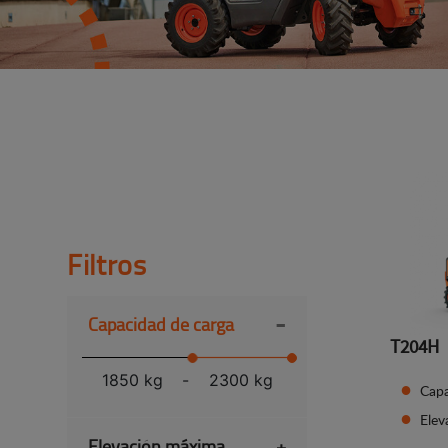
Filtros
-
Capacidad de carga
T204H
1850 kg
-
2300 kg
Capa
Ele
Elevación máxima
+