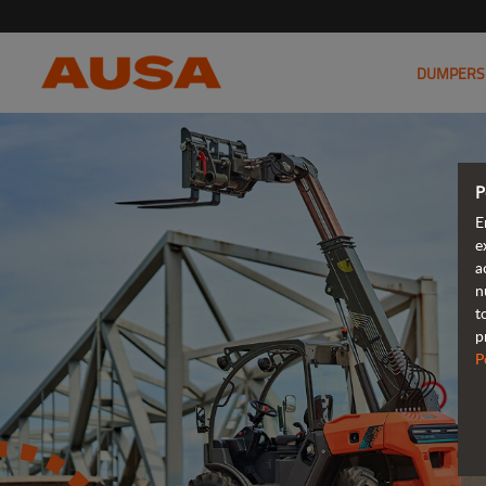
DUMPERS
P
E
e
a
n
t
p
P