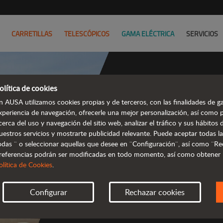
CARRETILLAS
TELESCÓPICOS
GAMA ELÉCTRICA
SERVICIOS
olítica de cookies
n AUSA utilizamos cookies propias y de terceros, con las finalidades de ga
Mani
xperiencia de navegación, ofrecerle una mejor personalización, así como 
cerca del uso y navegación del sitio web, analizar el tráfico y sus hábito
te
uestros servicios y mostrarte publicidad relevante. Puede aceptar todas la
odas ¨ o seleccionar aquellas que desee en ¨Configuración¨, así como ¨Re
referencias podrán ser modificadas en todo momento, así como obtener
 compactos y 
olítica de Cookies
.
Configurar
Rechazar cookies