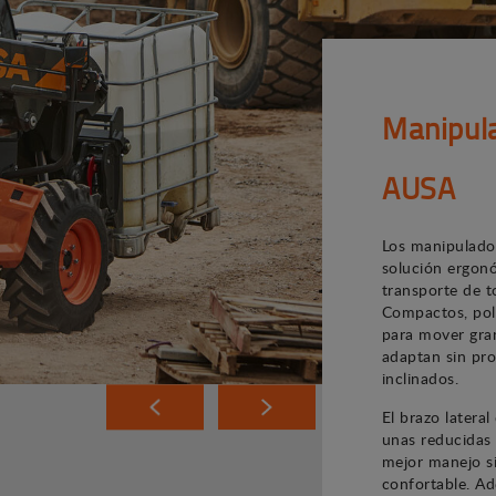
Manipula
AUSA
Los manipulado
solución ergonó
transporte de to
Compactos, poli
para mover gra
adaptan sin pro
inclinados.
El brazo latera
unas reducidas
mejor manejo si
confortable. Ad