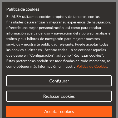
Política de cookies
En AUSA utilizamos cookies propias y de terceros, con las
Volver al blog
finalidades de garantizar y mejorar su experiencia de navegación,
ofrecerle una mejor personalización, así como para recabar
información acerca del uso y navegación del sitio web, analizar el
AUSA firma a Iron Machtrade como
tráfico y sus hábitos de navegación para mejorar nuestros
servicios y mostrarte publicidad relevante. Puede aceptar todas
nuevo distribuidor para Pontevedra y
las cookies al clicar en ¨Aceptar todas ¨ o seleccionar aquellas
Orense
que desee en ¨Configuración¨, así como ¨Rechazar cookies¨.
Estas preferencias podrán ser modificadas en todo momento, así
como obtener más información en nuestra
Política de Cookies
.
Configurar
Rechazar cookies
Aceptar cookies