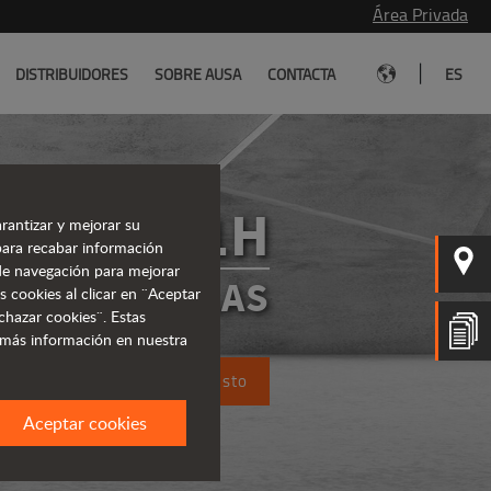
Área Privada
|
DISTRIBUIDORES
SOBRE AUSA
CONTACTA
ES
C151H
rantizar y mejorar su
para recabar información
s de navegación para mejorar
CARRETILLAS
s cookies al clicar en ¨Aceptar
chazar cookies¨. Estas
 más información en nuestra
Solicita un presupuesto
Aceptar cookies