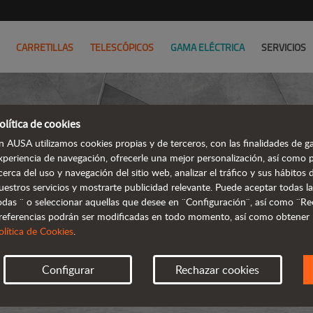
CARRETILLAS
TELESCÓPICOS
GAMA ELÉCTRICA
SERVICIOS
olítica de cookies
n AUSA utilizamos cookies propias y de terceros, con las finalidades de ga
xperiencia de navegación, ofrecerle una mejor personalización, así como 
cerca del uso y navegación del sitio web, analizar el tráfico y sus hábito
uestros servicios y mostrarte publicidad relevante. Puede aceptar todas la
odas ¨ o seleccionar aquellas que desee en ¨Configuración¨, así como ¨Re
referencias podrán ser modificadas en todo momento, así como obtener
olítica de Cookies
.
Configurar
Rechazar cookies