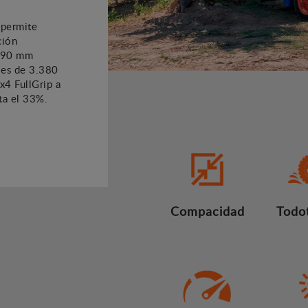
 permite
ción
.690 mm
l es de 3.380
x4 FullGrip a
ta el 33%.
Compacidad
Todo