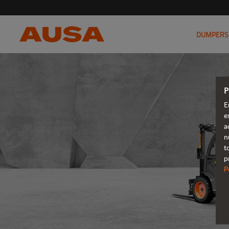
DUMPERS
P
E
e
a
n
t
p
P