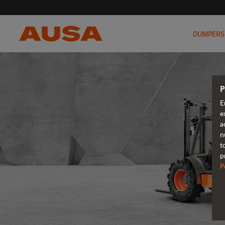
DUMPERS
P
E
e
a
n
t
p
P