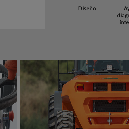
Diseño
A
diag
int