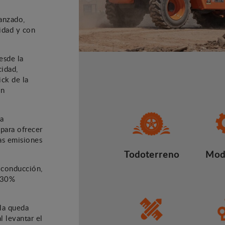
anzado,
idad y con
esde la
cidad,
ick de la
un
la
para ofrecer
as emisiones
Todoterreno
Mod
e conducción,
l 30%
lla queda
l levantar el