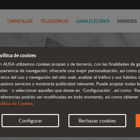
CARRETILLAS
TELESCÓPICOS
GAMA ELÉCTRICA
SERVICIOS
olítica de cookies
n AUSA utilizamos cookies propias y de terceros, con las finalidades de ga
xperiencia de navegación, ofrecerle una mejor personalización, así como 
cerca del uso y navegación del sitio web, analizar el tráfico y sus hábito
uestros servicios y mostrarte publicidad relevante. Puede aceptar todas la
odas ¨ o seleccionar aquellas que desee en ¨Configuración¨, así como ¨Re
referencias podrán ser modificadas en todo momento, así como obtener
olítica de Cookies
.
Configurar
Rechazar cookies