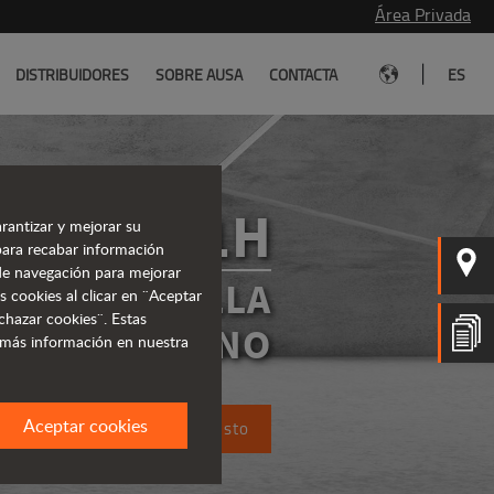
Área Privada
|
DISTRIBUIDORES
SOBRE AUSA
CONTACTA
ES
C351H
rantizar y mejorar su
para recabar información
s de navegación para mejorar
CARRETILLA
s cookies al clicar en ¨Aceptar
chazar cookies¨. Estas
TODOTERRENO
 más información en nuestra
Aceptar cookies
Solicita un presupuesto