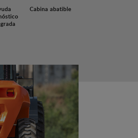
yuda
Cabina abatible
nóstico
egrada