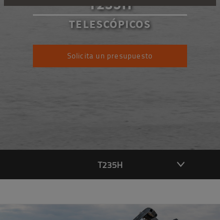
T235H
TELESCÓPICOS
Solicita un presupuesto
T235H