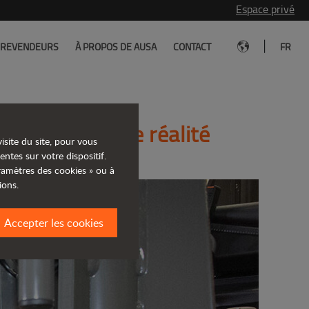
Espace privé
|
REVENDEURS
À PROPOS DE AUSA
CONTACT
FR
 à la nouvelle réalité
isite du site, pour vous
entes sur votre dispositif.
aramètres des cookies » ou à
ions.
Accepter les cookies