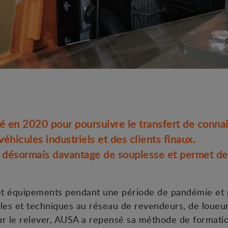
é en 2020 pour poursuivre le transfert de connai
éhicules industriels et des clients finaux.
désormais davantage de souplesse et permet de s
et équipements pendant une période de pandémie et 
les et techniques au réseau de revendeurs, de loueurs
our le relever, AUSA a repensé sa méthode de formati