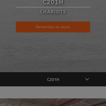
C201H
CHARIOTS
Demandez un devis
C201H