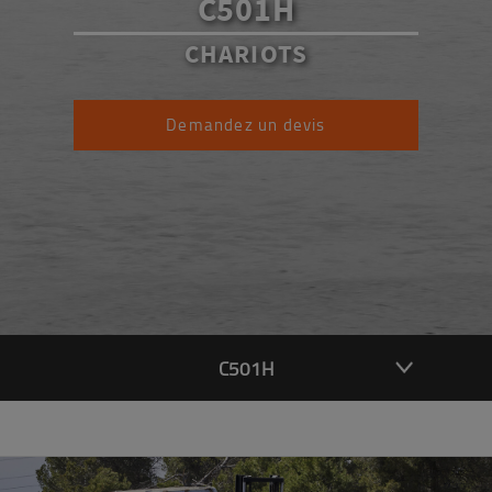
C501H
CHARIOTS
Demandez un devis
C501H