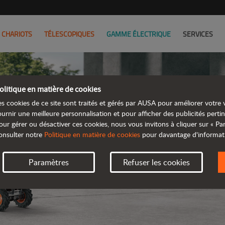
CHARIOTS
TÉLESCOPIQUES
GAMME ÉLECTRIQUE
SERVICES
olitique en matière de cookies
D101AE
es cookies de ce site sont traités et gérés par AUSA pour améliorer votre v
ournir une meilleure personnalisation et pour afficher des publicités pertin
our gérer ou désactiver ces cookies, nous vous invitons à cliquer sur « P
DUMPE
onsulter notre
Politique en matière de cookies
pour davantage d'informat
Paramètres
Refuser les cookies