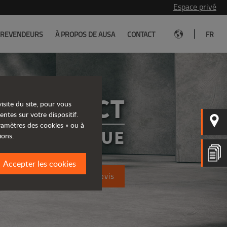
Espace privé
|
REVENDEURS
À PROPOS DE AUSA
CONTACT
FR
A COMPACT
isite du site, pour vous
entes sur votre dispositif.
aramètres des cookies » ou à
R ÉLECTRIQUE
ions.
Accepter les cookies
Demandez un devis