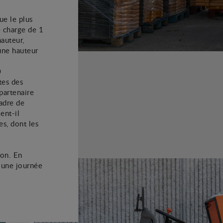
e le plus
e charge de 1
auteur,
une hauteur
0
tes des
 partenaire
cadre de
ent-il
es, dont les
ion. En
 une journée