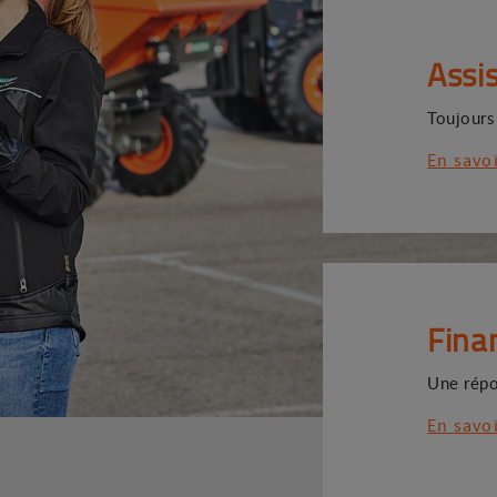
Assi
Toujours
En savo
Fina
Une répo
En savo