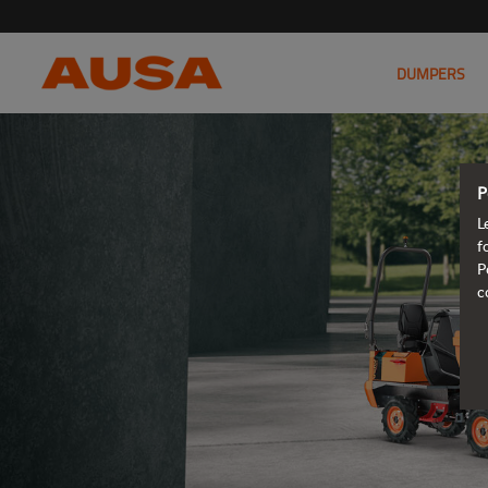
DUMPERS
P
L
f
P
c