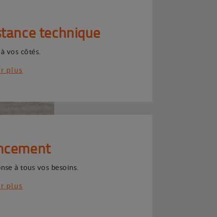
stance technique
 à vos côtés.
ir plus
ncement
nse à tous vos besoins.
ir plus