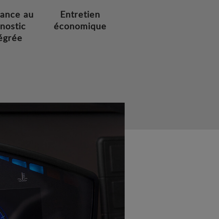
tance au
Entretien
nostic
économique
égrée