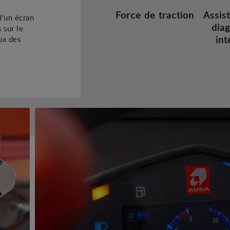
Force de traction
Assis
d'un écran
diag
 sur le
int
ux des