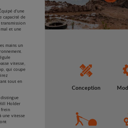
Équipé d'une
e capacité de
 transmission
imal et une
es mains un
ironnement.
égule
asse vitesse,
op, qui coupe
uirez
ant tout en
Conception
Mod
 distingue
Hill Holder
 frein
à une vitesse
ront