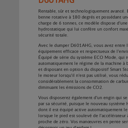
Rentable, sûr et technologiquement avancé. 
benne rotative à 180 degrés et possédant un
charge de 6 tonnes, ce modèle dispose d'une
hydrostatique qui lui confère un confort max
sécurité totale.
Avec le dumper D601AHG, vous avez entre l
équipement efficace et respectueux de l'env
Équipé de série du système ECO Mode, qui r
automatiquement le régime de la machine à b
et disposant en option du dispositif Smart St
le moteur lorsqu'il n'est pas utilisé, vous réd
considérablement la consommation de carbur
diminuant les émissions de CO2.
Vous disposerez également d'un engin qui se
par sa sécurité, puisque le nouveau système 
dont il est équipé active automatiquement le
lorsque le pied est soulevé de l'accélérateur 
proche de zéro. Vos manœuvres en pente se
désormais un jeu d'enfant !