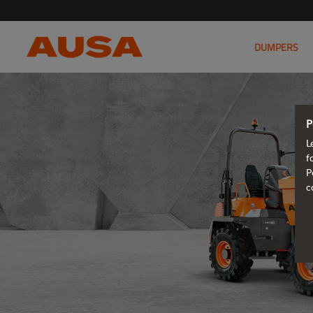
DUMPERS
P
L
f
P
c