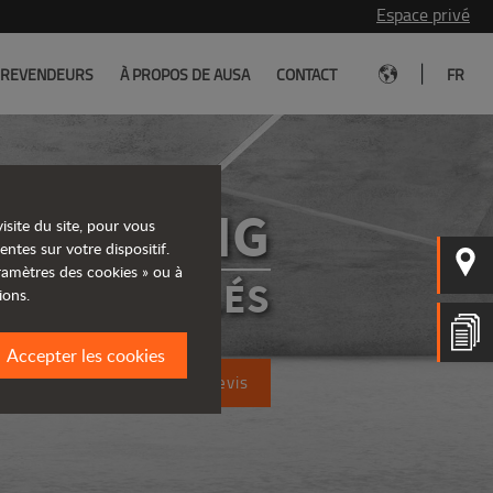
Espace privé
|
REVENDEURS
À PROPOS DE AUSA
CONTACT
FR
D601AHG
isite du site, pour vous
entes sur votre dispositif.
aramètres des cookies » ou à
RS ARTICULÉS
ions.
Accepter les cookies
Demandez un devis