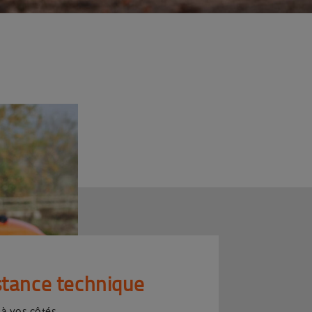
stance technique
 à vos côtés.