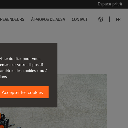
Espace privé
|
REVENDEURS
À PROPOS DE AUSA
CONTACT
FR
 Intermat
isite du site, pour vous
entes sur votre dispositif.
aramètres des cookies » ou à
ions.
Accepter les cookies