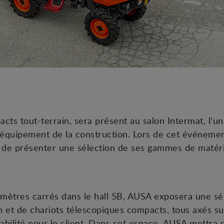
cts tout-terrain, sera présent au salon Intermat, l'u
'équipement de la construction. Lors de cet événemen
it de présenter une sélection de ses gammes de matéri
mètres carrés dans le hall 5B, AUSA exposera une sé
in et de chariots télescopiques compacts, tous axés su
entabilité pour le client. Dans cet espace, AUSA mettra