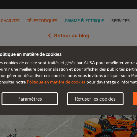
CHARIOTS
TÉLESCOPIQUES
GAMME ÉLECTRIQUE
SERVICES
Retour au blog
olitique en matière de cookies
sentera sa gamme électrique à
es cookies de ce site sont traités et gérés par AUSA pour améliorer votre v
ournir une meilleure personnalisation et pour afficher des publicités pertin
our gérer ou désactiver ces cookies, nous vous invitons à cliquer sur « P
onsulter notre
Politique en matière de cookies
pour davantage d'informat
Paramètres
Refuser les cookies