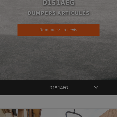
D151AEG
DUMPERS ARTICULÉS
Demandez un devis
D151AEG