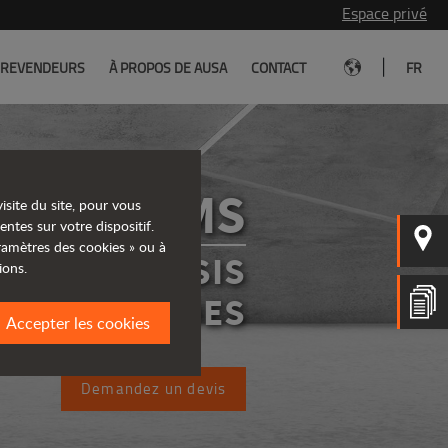
Espace privé
|
REVENDEURS
À PROPOS DE AUSA
CONTACT
FR
D175RMS
isite du site, pour vous
entes sur votre dispositif.
aramètres des cookies » ou à
ERS À CHÂSIS
ions.
RIGIDES
Accepter les cookies
Demandez un devis