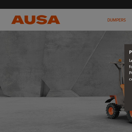
DUMPERS
P
L
f
P
c