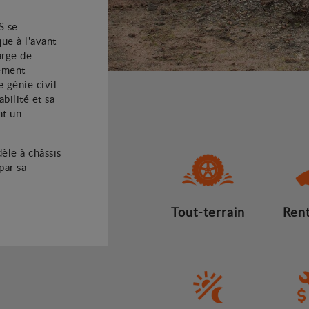
S se
ue à l'avant
arge de
ement
e génie civil
abilité et sa
nt un
èle à châssis
par sa
Tout-terrain
Rent