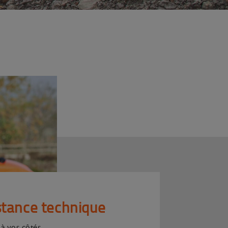
stance technique
 à vos côtés.