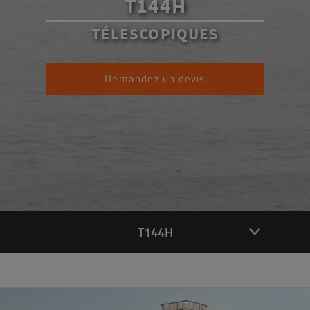
T144H
TÉLESCOPIQUES
Demandez un devis
T144H