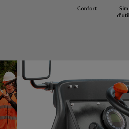
Confort
Sim
d'uti