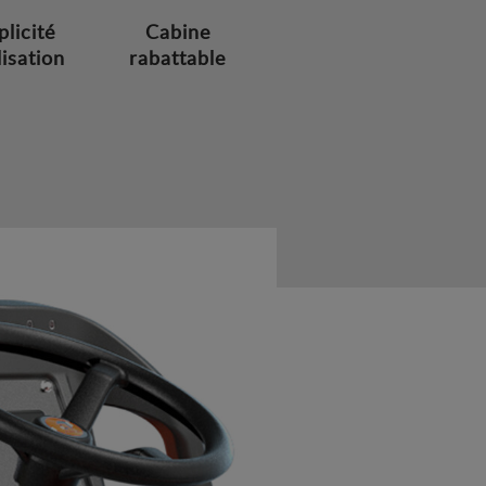
plicité
Cabine
lisation
rabattable