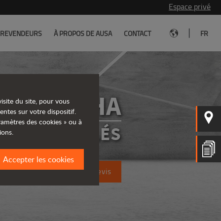
Espace privé
|
REVENDEURS
À PROPOS DE AUSA
CONTACT
FR
D101AHA
isite du site, pour vous
entes sur votre dispositif.
aramètres des cookies » ou à
RS ARTICULÉS
ions.
Accepter les cookies
Demandez un devis