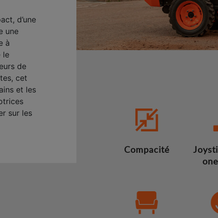
ct, d’une
e une
e à
 le
eurs de
tes, cet
ains et les
otrices
r sur les
Compacité
Joysti
one