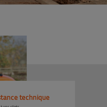
stance technique
 à vos côtés.