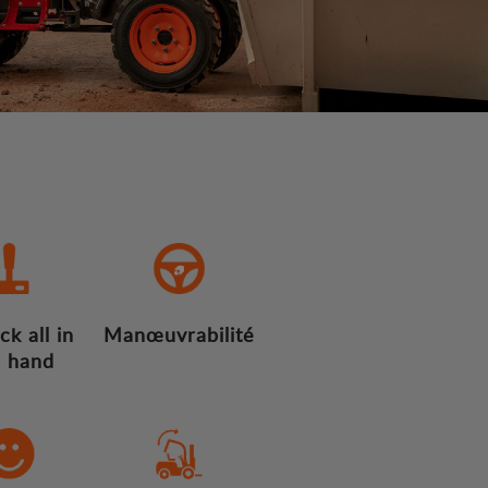
ck all in
Manœuvrabilité
 hand