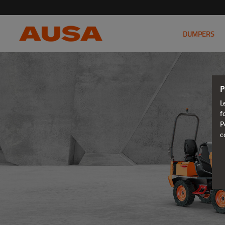
DUMPERS
P
L
f
P
c