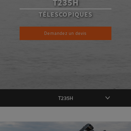
T235H
TÉLESCOPIQUES
Demandez un devis
T235H