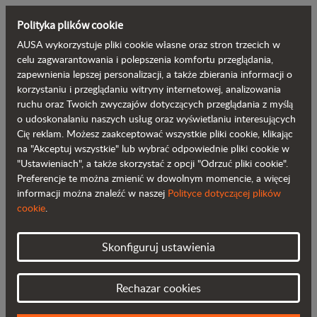
Polityka plików cookie
AUSA wykorzystuje pliki cookie własne oraz stron trzecich w
Wróć do bloga
celu zagwarantowania i polepszenia komfortu przeglądania,
zapewnienia lepszej personalizacji, a także zbierania informacji o
korzystaniu i przeglądaniu witryny internetowej, analizowania
AUSA zwiększa swoją popularność w
ruchu oraz Twoich zwyczajów dotyczących przeglądania z myślą
o udoskonalaniu naszych usług oraz wyświetlaniu interesujących
Ameryce Północnej poprzez udział w
Cię reklam. Możesz zaakceptować wszystkie pliki cookie, klikając
targach Conexpo
na "Akceptuj wszystkie" lub wybrać odpowiednie pliki cookie w
"Ustawieniach", a także skorzystać z opcji "Odrzuć pliki cookie".
Preferencje te można zmienić w dowolnym momencie, a więcej
informacji można znaleźć w naszej
Polityce dotyczącej plików
cookie
.
Skonfiguruj ustawienia
Rechazar cookies