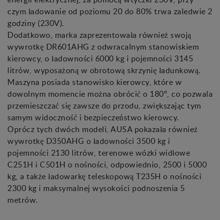
czym ładowanie od poziomu 20 do 80% trwa zaledwie 2
godziny (230V).
Dodatkowo, marka zaprezentowała również swoją
wywrotkę DR601AHG z odwracalnym stanowiskiem
kierowcy, o ładowności 6000 kg i pojemności 3145
litrów, wyposażoną w obrotową skrzynię ładunkową.
Maszyna posiada stanowisko kierowcy, które w
dowolnym momencie można obrócić o 180º, co pozwala
przemieszczać się zawsze do przodu, zwiększając tym
samym widoczność i bezpieczeństwo kierowcy.
Oprócz tych dwóch modeli, AUSA pokazała również
wywrotkę D350AHG o ładowności 3500 kg i
pojemności 2130 litrów, terenowe wózki widłowe
C251H i C501H o nośności, odpowiednio, 2500 i 5000
kg, a także ładowarkę teleskopową T235H o nośności
2300 kg i maksymalnej wysokości podnoszenia 5
metrów.