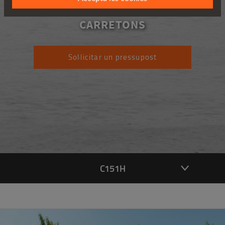
C151H
CARRETONS
Sol·licitar un pressupost
C151H