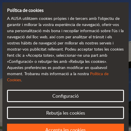
Política de cookies
A AUSA utilitzem cookies pròpies i de tercers amb l'objectiu de
garantir i millorar la vostra experiència de navegació, oferir-vos
una personalització més bona i recopilar informació sobre l'ús i la
navegació del lloc web, així com per analitzar el trànsit i els
vostres hàbits de navegació per millorar els nostres serveis i
mostrar-vos publicitat rellevant. Podeu acceptar totes les cookies
fent clic a «Accepta totes», seleccionar-ne una part amb
«Configuració» o rebutjar-les amb «Rebutja les cookies».
Aquestes preferències es podran modificar en qualsevol
moment. Trobareu més informació a la nostra
Política de
Cookies
.
DISTRIBUÏDORS AUSA
Configuració
TROBA EL TEU DISTRIBUÏDOR MÉS
PROPER
Rebutja les cookies
Accepta les cookies