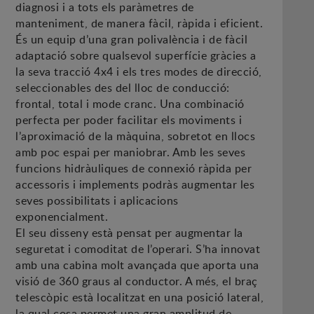
diagnosi i a tots els paràmetres de
manteniment, de manera fàcil, ràpida i eficient.
És un equip d’una gran polivalència i de fàcil
adaptació sobre qualsevol superfície gràcies a
la seva tracció 4x4 i els tres modes de direcció,
seleccionables des del lloc de conducció:
frontal, total i mode cranc. Una combinació
perfecta per poder facilitar els moviments i
l’aproximació de la màquina, sobretot en llocs
amb poc espai per maniobrar. Amb les seves
funcions hidràuliques de connexió ràpida per
accessoris i implements podràs augmentar les
seves possibilitats i aplicacions
exponencialment.
El seu disseny està pensat per augmentar la
seguretat i comoditat de l’operari. S’ha innovat
amb una cabina molt avançada que aporta una
visió de 360 graus al conductor. A més, el braç
telescòpic està localitzat en una posició lateral,
la qual cosa permet una gran amplitud de