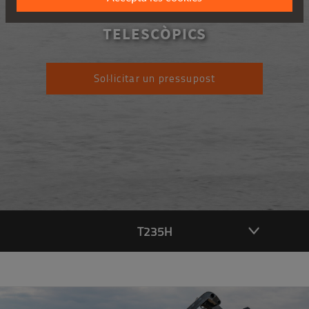
T235H
TELESCÒPICS
Sol·licitar un pressupost
T235H