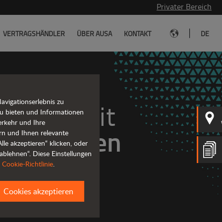
Privater Bereich
|
VERTRAGSHÄNDLER
ÜBER AUSA
KONTAKT
DE
vigationserlebnis zu
Die Allradserie mit 
u bieten und Informationen
erkehr und Ihre
emissionen
rn und Ihnen relevante
le akzeptieren“ klicken, oder
ablehnen“. Diese Einstellungen
r
Cookie-Richtlinie
.
Cookies akzeptieren