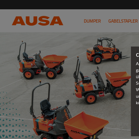
DUMPER
GABELSTAPLER
C
A
g
ü
S
W
u
k