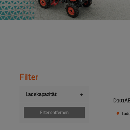
Filter
Ladekapazität
+
D101A
Filter entfernen
Lade