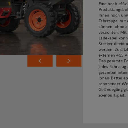
Eine noch effiz
Produktangebot
Ihnen noch umw
Fahrzeuge, mit 
können, ohne au
verzichten. Mit
Ladekabel könn
Stecker direkt
werden. Zusätz
externen 415 V-
Das gesamte Pr
jedes Fahrzeug 
gesamten intens
Ionen-Batteriep
schonender Wei
Geländegängigke
ebenbürtig ist.