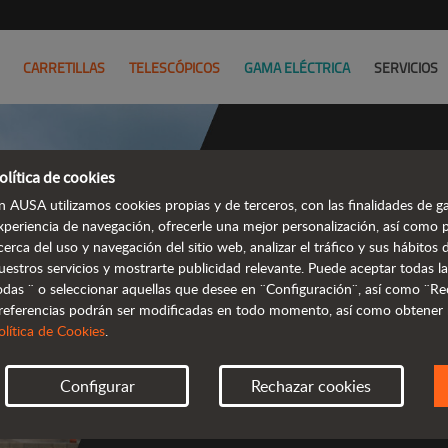
CARRETILLAS
TELESCÓPICOS
GAMA ELÉCTRICA
SERVICIOS
olítica de cookies
n AUSA utilizamos cookies propias y de terceros, con las finalidades de ga
xperiencia de navegación, ofrecerle una mejor personalización, así como 
cerca del uso y navegación del sitio web, analizar el tráfico y sus hábito
t
uestros servicios y mostrarte publicidad relevante. Puede aceptar todas la
odas ¨ o seleccionar aquellas que desee en ¨Configuración¨, así como ¨Re
referencias podrán ser modificadas en todo momento, así como obtener
 robustas y 
olítica de Cookies
.
Configurar
Rechazar cookies