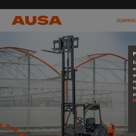
DUMPERS
P
E
e
a
n
t
p
P