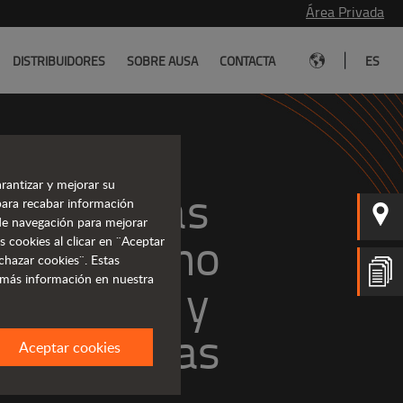
Área Privada
|
DISTRIBUIDORES
SOBRE AUSA
CONTACTA
ES
rantizar y mejorar su
Carretillas 
para recabar información
s de navegación para mejorar
odoterreno
s cookies al clicar en ¨Aceptar
chazar cookies¨. Estas
 más información en nuestra
avanzadas
Aceptar cookies