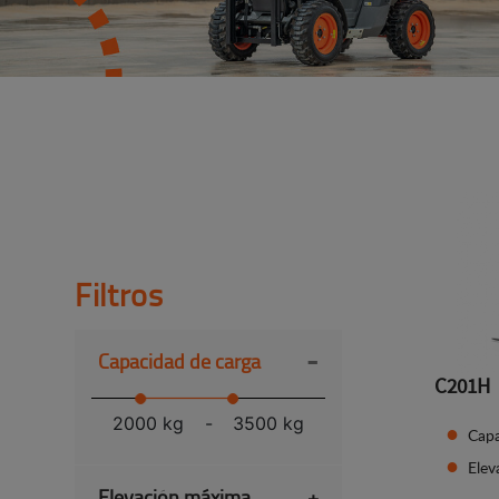
Filtros
-
Capacidad de carga
C201H
2000 kg
-
3500 kg
Capa
Ele
Elevación máxima
+