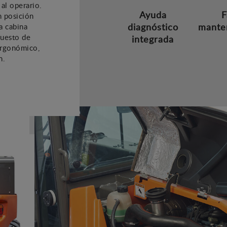
al operario.
Ayuda
F
n posición
diagnóstico
mante
a cabina
puesto de
integrada
ergonómico,
n.