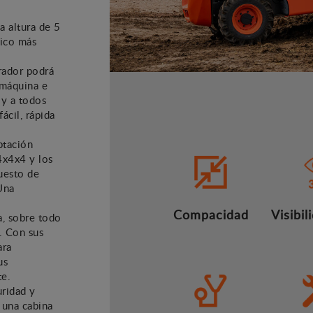
 altura de 5
pico más
erador podrá
 máquina e
 y a todos
ácil, rápida
ptación
 4x4x4 y los
uesto de
Una
Compacidad
Visibi
a, sobre todo
. Con sus
ara
us
te.
uridad y
 una cabina