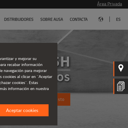
Área Privada
|
DISTRIBUIDORES
SOBRE AUSA
CONTACTA
ES
T235H
rantizar y mejorar su
para recabar información
s de navegación para mejorar
TELESCÓPICOS
s cookies al clicar en ¨Aceptar
chazar cookies¨. Estas
 más información en nuestra
Solicita un presupuesto
Aceptar cookies