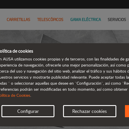
CARRETILLAS
TELESCÓPICOS
GAMA ELÉCTRICA
SERVICIOS
olítica de cookies
n AUSA utilizamos cookies propias y de terceros, con las finalidades de ga
xperiencia de navegación, ofrecerle una mejor personalización, así como 
cerca del uso y navegación del sitio web, analizar el tráfico y sus hábito
uestros servicios y mostrarte publicidad relevante. Puede aceptar todas la
odas ¨ o seleccionar aquellas que desee en ¨Configuración¨, así como ¨Re
referencias podrán ser modificadas en todo momento, así como obtener
olítica de Cookies
.
Configurar
Rechazar cookies