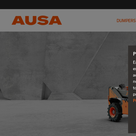
DUMPERS
P
E
e
a
n
t
p
P