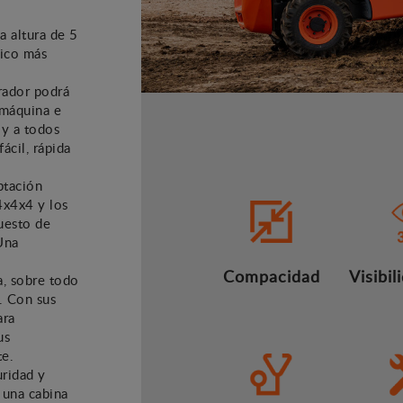
 altura de 5
pico más
erador podrá
 máquina e
 y a todos
ácil, rápida
ptación
 4x4x4 y los
uesto de
Una
Compacidad
Visibi
a, sobre todo
. Con sus
ara
us
te.
uridad y
 una cabina