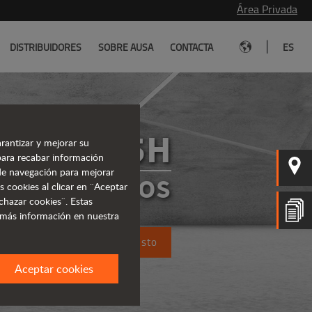
Área Privada
|
DISTRIBUIDORES
SOBRE AUSA
CONTACTA
ES
T235H
rantizar y mejorar su
para recabar información
s de navegación para mejorar
TELESCÓPICOS
s cookies al clicar en ¨Aceptar
chazar cookies¨. Estas
 más información en nuestra
Solicita un presupuesto
Aceptar cookies