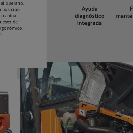
al operario.
Ayuda
F
n posición
diagnóstico
mante
a cabina
puesto de
integrada
ergonómico,
n.