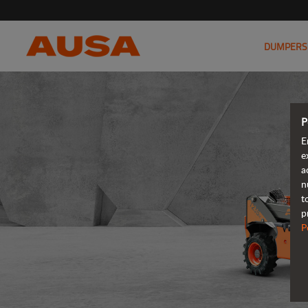
DUMPERS
P
E
e
a
n
t
p
P