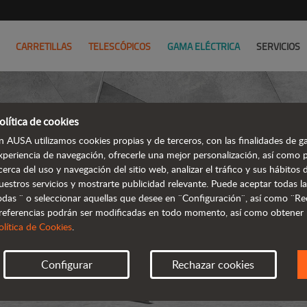
CARRETILLAS
TELESCÓPICOS
GAMA ELÉCTRICA
SERVICIOS
olítica de cookies
n AUSA utilizamos cookies propias y de terceros, con las finalidades de ga
xperiencia de navegación, ofrecerle una mejor personalización, así como 
cerca del uso y navegación del sitio web, analizar el tráfico y sus hábito
uestros servicios y mostrarte publicidad relevante. Puede aceptar todas la
odas ¨ o seleccionar aquellas que desee en ¨Configuración¨, así como ¨Re
referencias podrán ser modificadas en todo momento, así como obtener
olítica de Cookies
.
Configurar
Rechazar cookies