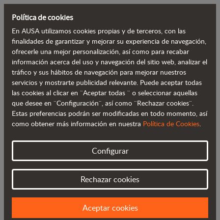
Política de cookies
En AUSA utilizamos cookies propias y de terceros, con las
Volver al blog
finalidades de garantizar y mejorar su experiencia de navegación,
ofrecerle una mejor personalización, así como para recabar
información acerca del uso y navegación del sitio web, analizar el
Una nueva era: comienza el nuevo
tráfico y sus hábitos de navegación para mejorar nuestros
servicios y mostrarte publicidad relevante. Puede aceptar todas
capítulo de AUSA junto a JLG
las cookies al clicar en ¨Aceptar todas ¨ o seleccionar aquellas
que desee en ¨Configuración¨, así como ¨Rechazar cookies¨.
Estas preferencias podrán ser modificadas en todo momento, así
como obtener más información en nuestra
Política de Cookies
.
Configurar
Rechazar cookies
Aceptar cookies