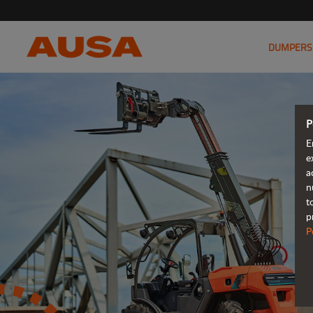
DUMPERS
P
E
e
a
n
t
p
P