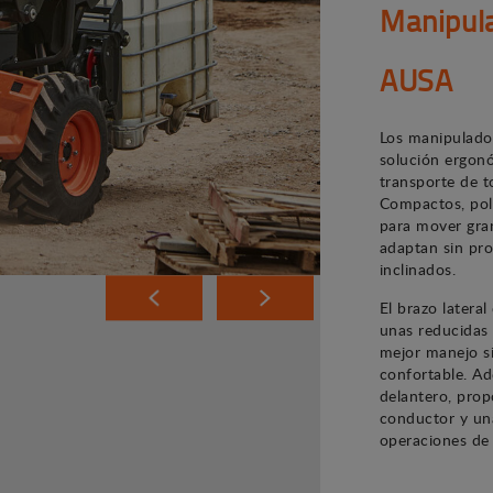
Manipula
AUSA
Los manipulado
solución ergonó
transporte de to
Compactos, poli
para mover gra
adaptan sin pro
inclinados.
El brazo latera
unas reducidas
mejor manejo si
confortable. Ad
delantero, prop
conductor y un
operaciones de 