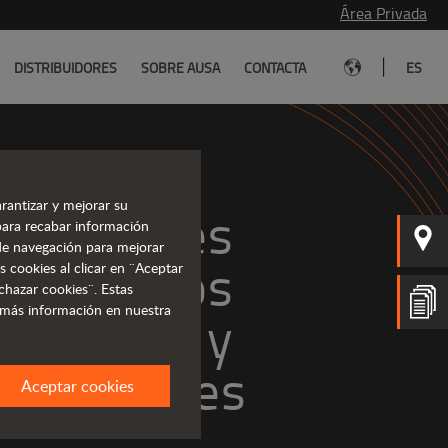
Área Privada
|
DISTRIBUIDORES
SOBRE AUSA
CONTACTA
ES
rantizar y mejorar su
puladores 
para recabar información
s de navegación para mejorar
lescópicos 
s cookies al clicar en ¨Aceptar
chazar cookies¨. Estas
 más información en nuestra
versátiles
Aceptar cookies