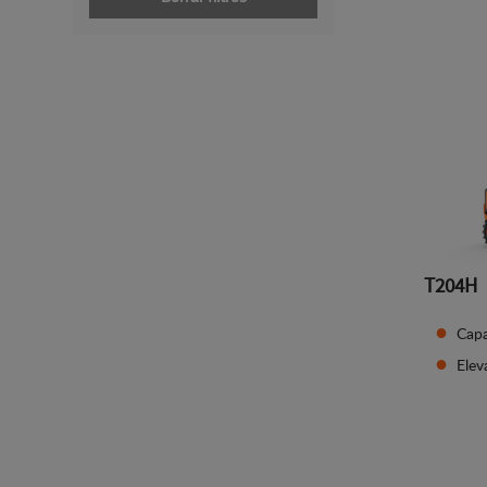
T204H
Capa
Ele