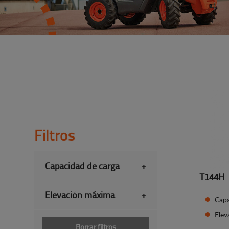
Filtros
Capacidad de carga
+
T144H
Elevación máxima
+
Capa
Ele
Borrar filtros