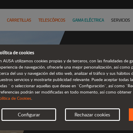
CARRETILLAS
TELESCÓPICOS
GAMA ELÉCTRICA
SERVICIOS
olítica de cookies
n AUSA utilizamos cookies propias y de terceros, con las finalidades de ga
Mani
xperiencia de navegación, ofrecerle una mejor personalización, así como 
cerca del uso y navegación del sitio web, analizar el tráfico y sus hábito
te
uestros servicios y mostrarte publicidad relevante. Puede aceptar todas la
odas ¨ o seleccionar aquellas que desee en ¨Configuración¨, así como ¨Re
referencias podrán ser modificadas en todo momento, así como obtener
 compactos y 
olítica de Cookies
.
Configurar
Rechazar cookies