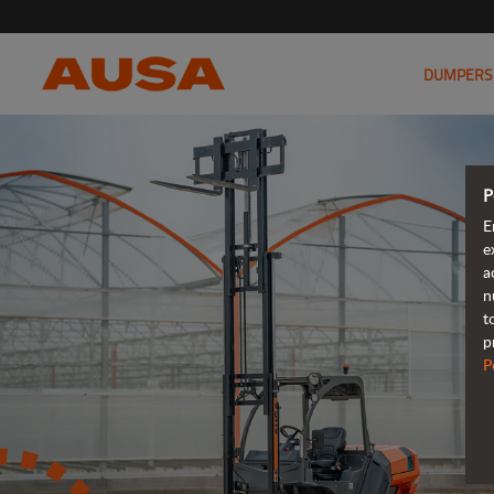
DUMPERS
P
E
e
a
n
t
p
P