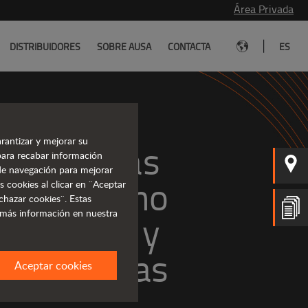
Área Privada
|
DISTRIBUIDORES
SOBRE AUSA
CONTACTA
ES
rantizar y mejorar su
Carretillas 
para recabar información
s de navegación para mejorar
odoterreno
s cookies al clicar en ¨Aceptar
chazar cookies¨. Estas
 más información en nuestra
avanzadas
Aceptar cookies