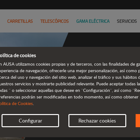
CARRETILLAS
TELESCÓPICOS
GAMA ELÉCTRICA
SERVICIOS
olítica de cookies
n AUSA utilizamos cookies propias y de terceros, con las finalidades de ga
xperiencia de navegación, ofrecerle una mejor personalización, así como 
cerca del uso y navegación del sitio web, analizar el tráfico y sus hábito
t
uestros servicios y mostrarte publicidad relevante. Puede aceptar todas la
odas ¨ o seleccionar aquellas que desee en ¨Configuración¨, así como ¨Re
referencias podrán ser modificadas en todo momento, así como obtener
 robustas y 
olítica de Cookies
.
Configurar
Rechazar cookies