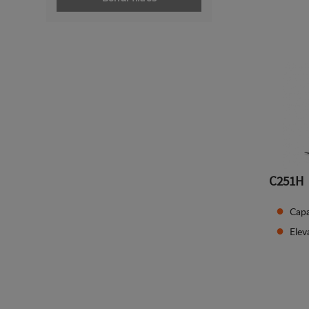
C251H
Capa
Ele