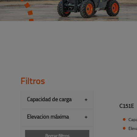
Filtros
Capacidad de carga
+
C151E
Elevación máxima
+
Capa
Ele
Borrar filtros