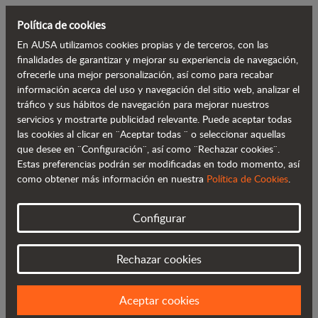
Política de cookies
En AUSA utilizamos cookies propias y de terceros, con las
Volver al blog
finalidades de garantizar y mejorar su experiencia de navegación,
ofrecerle una mejor personalización, así como para recabar
información acerca del uso y navegación del sitio web, analizar el
AUSA obtiene el Premio a la
tráfico y sus hábitos de navegación para mejorar nuestros
servicios y mostrarte publicidad relevante. Puede aceptar todas
Internacionalización de la Cámara de
las cookies al clicar en ¨Aceptar todas ¨ o seleccionar aquellas
Comercio de Manresa
que desee en ¨Configuración¨, así como ¨Rechazar cookies¨.
Estas preferencias podrán ser modificadas en todo momento, así
como obtener más información en nuestra
Política de Cookies
.
Configurar
Rechazar cookies
Aceptar cookies