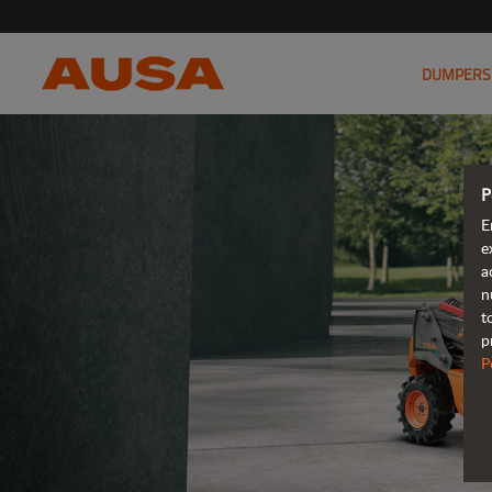
DUMPERS
P
E
e
a
n
t
p
P