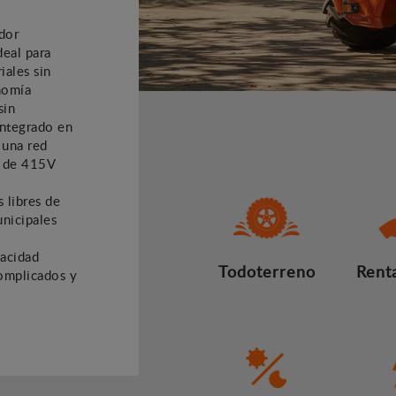
dor
deal para
iales sin
nomía
sin
integrado en
 una red
o de 415V
s libres de
nicipales
acidad
Todoterreno
Renta
complicados y