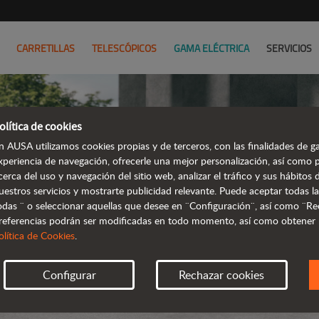
CARRETILLAS
TELESCÓPICOS
GAMA ELÉCTRICA
SERVICIOS
olítica de cookies
n AUSA utilizamos cookies propias y de terceros, con las finalidades de ga
xperiencia de navegación, ofrecerle una mejor personalización, así como 
cerca del uso y navegación del sitio web, analizar el tráfico y sus hábito
TELESCÓPI
uestros servicios y mostrarte publicidad relevante. Puede aceptar todas la
odas ¨ o seleccionar aquellas que desee en ¨Configuración¨, así como ¨Re
referencias podrán ser modificadas en todo momento, así como obtener
olítica de Cookies
.
Configurar
Rechazar cookies