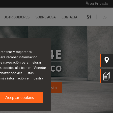
Área Privada
|
DISTRIBUIDORES
SOBRE AUSA
CONTACTA
ES
T164E
rantizar y mejorar su
para recabar información
s de navegación para mejorar
CO ELÉCTRICO
s cookies al clicar en ¨Aceptar
chazar cookies¨. Estas
 más información en nuestra
Solicita un presupuesto
Aceptar cookies