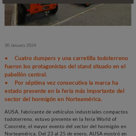
30 January 2024
• Cuatro dumpers y una carretilla todoterreno
fueron los protagonistas del stand situado en el
pabellón central.
• Por séptima vez consecutiva la marca ha
estado presente en la feria más importante del
sector del hormigón en Norteamérica.
AUSA, fabricante de vehículos industriales compactos
todoterreno, estuvo presente en la feria World of
Concrete, el mayor evento del sector del hormigón en
Norteamérica. Del 23 al 25 de enero, AUSA mostró en