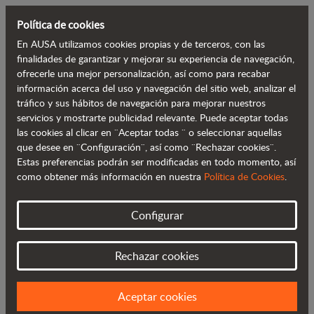
Política de cookies
En AUSA utilizamos cookies propias y de terceros, con las
Volver al blog
finalidades de garantizar y mejorar su experiencia de navegación,
ofrecerle una mejor personalización, así como para recabar
información acerca del uso y navegación del sitio web, analizar el
AUSA presenta en World of Concrete
tráfico y sus hábitos de navegación para mejorar nuestros
servicios y mostrarte publicidad relevante. Puede aceptar todas
sus soluciones para el sector del
las cookies al clicar en ¨Aceptar todas ¨ o seleccionar aquellas
hormigón
que desee en ¨Configuración¨, así como ¨Rechazar cookies¨.
Estas preferencias podrán ser modificadas en todo momento, así
como obtener más información en nuestra
Política de Cookies
.
Configurar
Rechazar cookies
Aceptar cookies