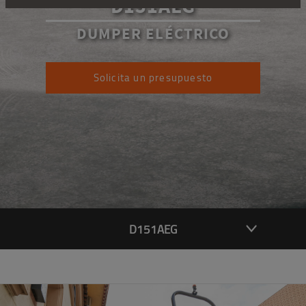
D151AEG
DUMPER ELÉCTRICO
Solicita un presupuesto
D151AEG