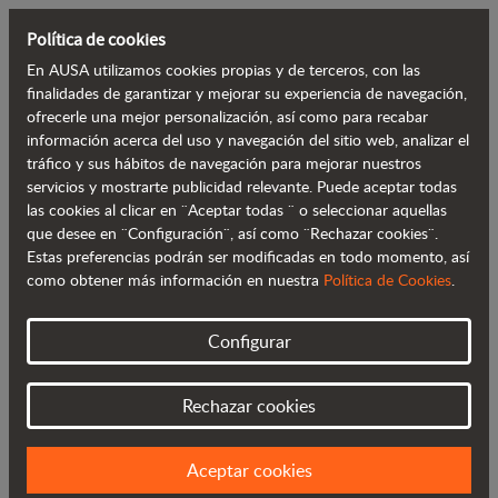
Política de cookies
En AUSA utilizamos cookies propias y de terceros, con las
Volver al blog
finalidades de garantizar y mejorar su experiencia de navegación,
ofrecerle una mejor personalización, así como para recabar
información acerca del uso y navegación del sitio web, analizar el
AUSA se alía con JLG, el mayor
tráfico y sus hábitos de navegación para mejorar nuestros
servicios y mostrarte publicidad relevante. Puede aceptar todas
fabricante mundial de manipuladores
las cookies al clicar en ¨Aceptar todas ¨ o seleccionar aquellas
telescópicos
que desee en ¨Configuración¨, así como ¨Rechazar cookies¨.
Estas preferencias podrán ser modificadas en todo momento, así
como obtener más información en nuestra
Política de Cookies
.
Configurar
Rechazar cookies
Aceptar cookies