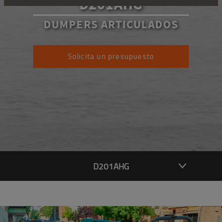
D201AHG
DUMPERS ARTICULADOS
Solicita un presupuesto
D201AHG