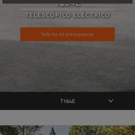
T164E
TELESCÓPICO ELÉCTRICO
Solicita un presupuesto
T164E