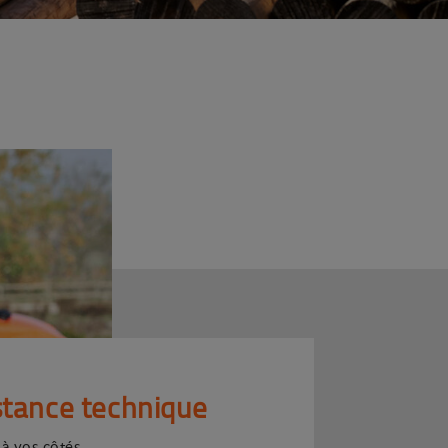
stance technique
 à vos côtés.