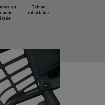
tance au
Cabine
nostic
rabattable
égrée