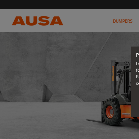
DUMPERS
P
L
f
P
c