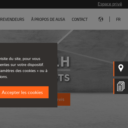
Espace privé
|
REVENDEURS
À PROPOS DE AUSA
CONTACT
FR
C501H
isite du site, pour vous
entes sur votre dispositif.
aramètres des cookies » ou à
CHARIOTS
ions.
Accepter les cookies
Demandez un devis