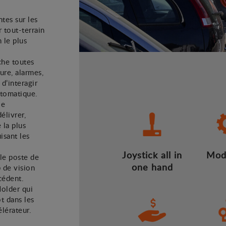
tes sur les
r tout-terrain
 le plus
che toutes
ure, alarmes,
 d’interagir
utomatique.
le
élivrer,
 la plus
isant les
Joystick all in
Mod
le poste de
one hand
 de vision
cédent.
Holder qui
t dans les
lérateur.