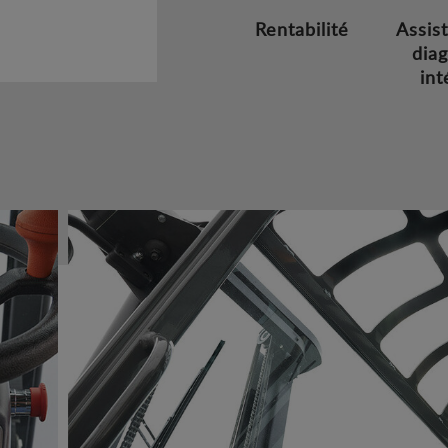
Rentabilité
Assis
diag
int