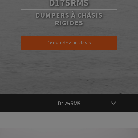
D175RMS
DUMPERS À CHÂSIS
RIGIDES
Demandez un devis
D175RMS