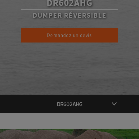
DR602AHG
DUMPER RÉVERSIBLE
Demandez un devis
DR602AHG