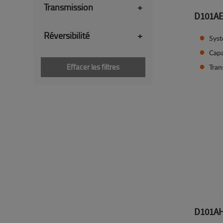
Transmission
+
D101A
Réversibilité
+
Syst
Capa
Effacer les filtres
Tran
D101A