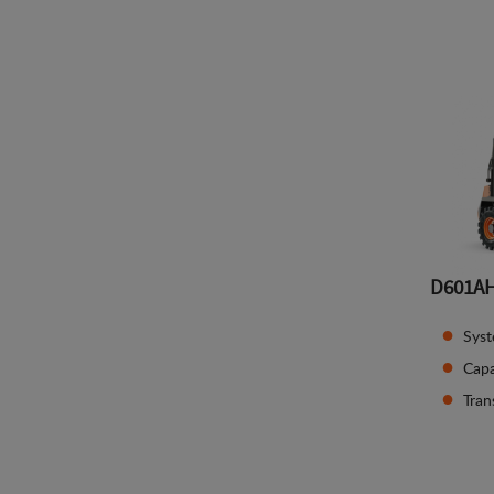
D601A
Syst
Capa
Tran