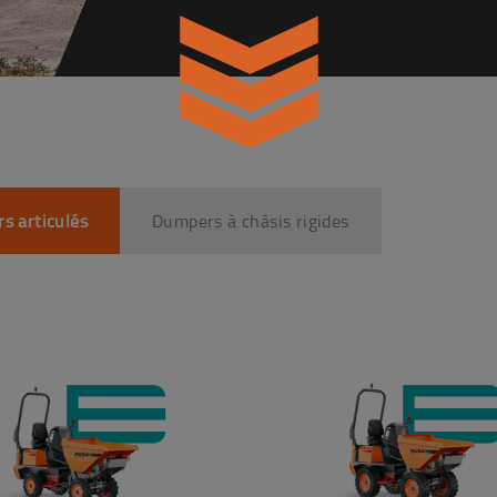
s articulés
Dumpers à châsis rigides