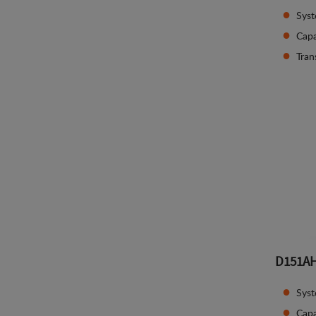
Syst
Capa
Tran
D151A
Syst
Capa