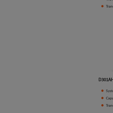
Tran
D301A
Syst
Capa
Tran