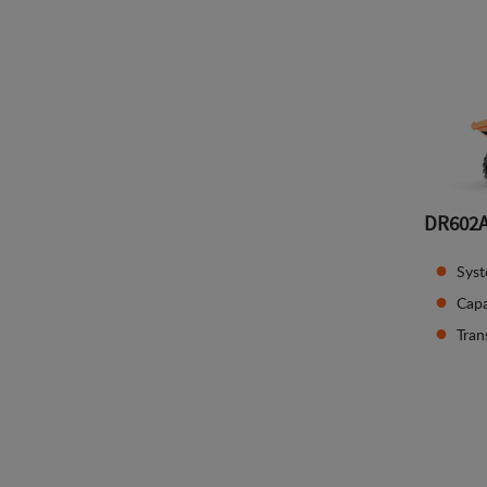
DR602
Syst
Capa
Tran