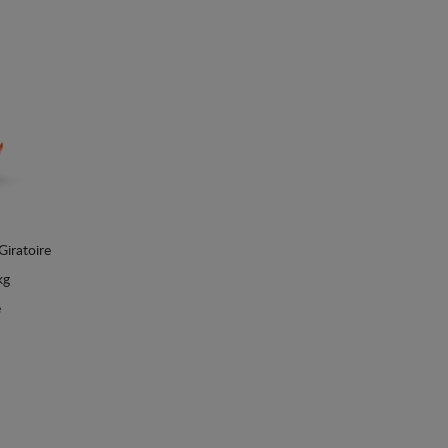
iratoire
kg
e