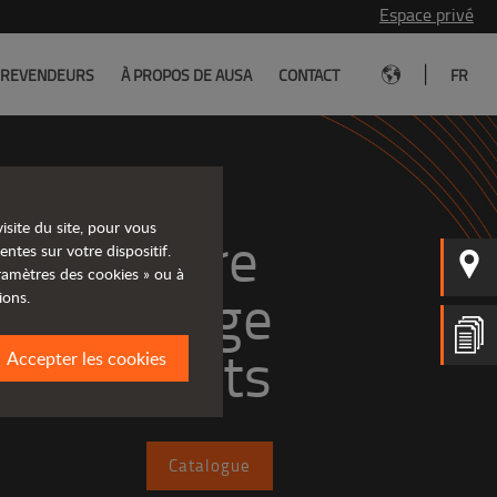
Espace privé
|
REVENDEURS
À PROPOS DE AUSA
CONTACT
FR
isite du site, pour vous
rez notre 
entes sur votre dispositif.
aramètres des cookies » ou à
large
ions.
e produits
Accepter les cookies
Catalogue