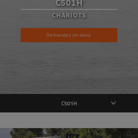
C501H
CHARIOTS
Demandez un devis
C501H