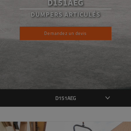
D151AEG
DUMPERS ARTICULÉS
Demandez un devis
D151AEG