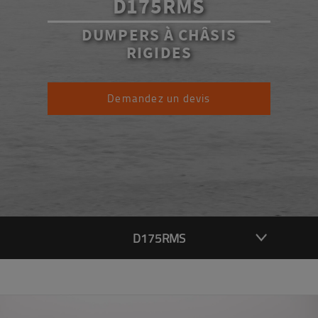
D175RMS
DUMPERS À CHÂSIS
RIGIDES
Demandez un devis
D175RMS