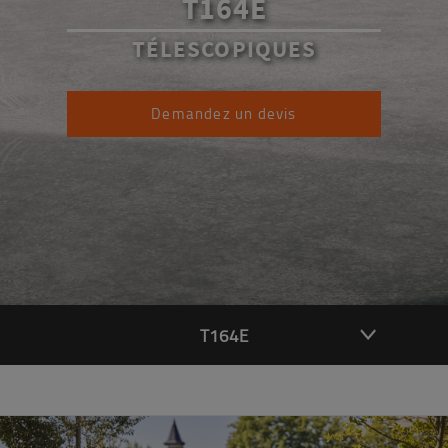
T164E
TÉLESCOPIQUES
Demandez un devis
T164E