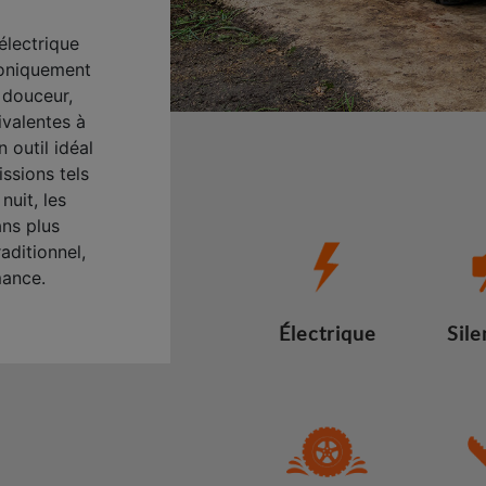
électrique
troniquement
 douceur,
ivalentes à
 outil idéal
ssions tels
nuit, les
ans plus
raditionnel,
mance.
Électrique
Sile