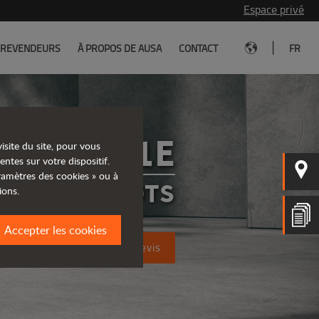
Espace privé
|
REVENDEURS
À PROPOS DE AUSA
CONTACT
FR
C151E
isite du site, pour vous
entes sur votre dispositif.
aramètres des cookies » ou à
CHARIOTS
ions.
Accepter les cookies
Demandez un devis