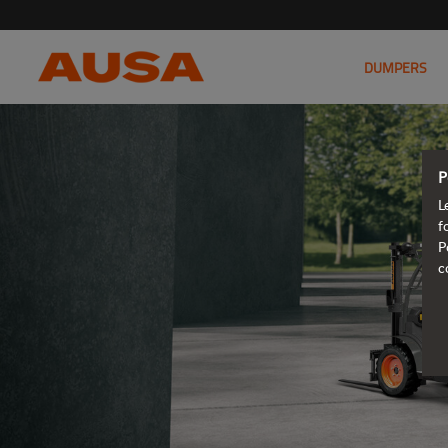
DUMPERS
P
L
f
P
c