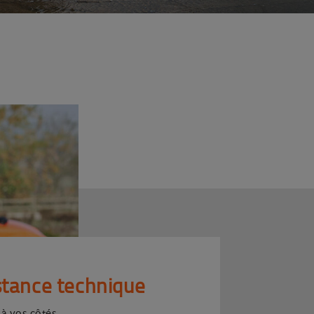
stance technique
 à vos côtés.