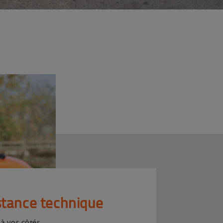
stance technique
 à vos côtés.