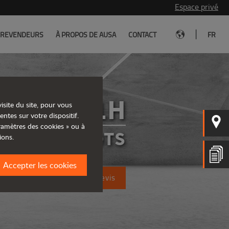
Espace privé
|
REVENDEURS
À PROPOS DE AUSA
CONTACT
FR
C401H
isite du site, pour vous
entes sur votre dispositif.
aramètres des cookies » ou à
CHARIOTS
ions.
Accepter les cookies
Demandez un devis