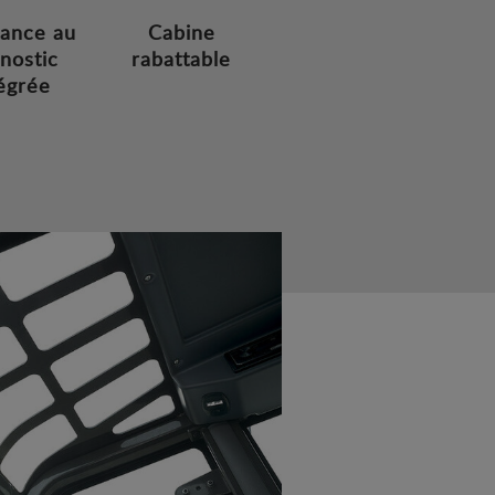
tance au
Cabine
nostic
rabattable
égrée