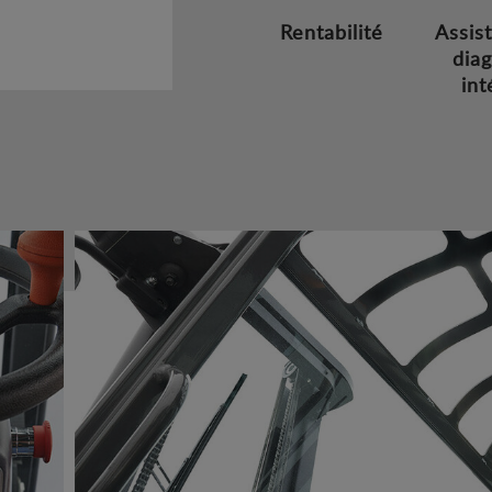
Rentabilité
Assis
diag
int