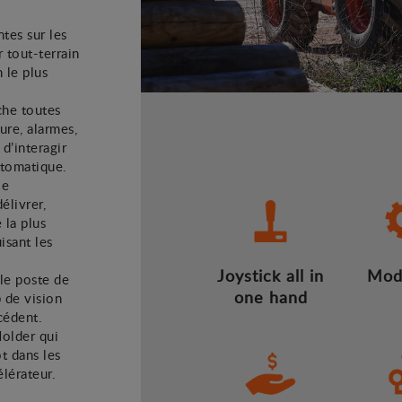
tes sur les
r tout-terrain
 le plus
che toutes
ure, alarmes,
 d’interagir
utomatique.
le
élivrer,
 la plus
isant les
Joystick all in
Mod
le poste de
one hand
 de vision
cédent.
Holder qui
t dans les
lérateur.