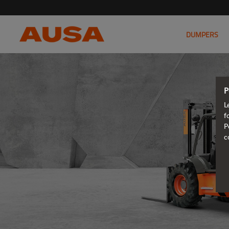
DUMPERS
P
L
f
P
c