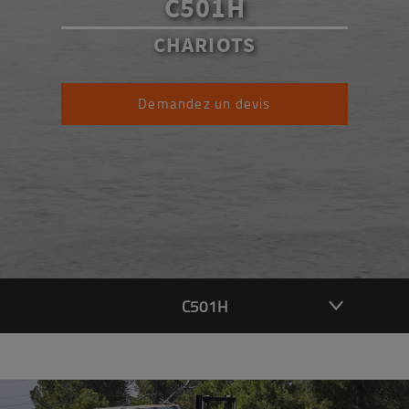
C501H
CHARIOTS
Demandez un devis
C501H