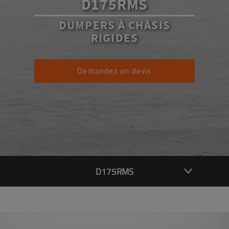
D175RMS
DUMPERS À CHÂSIS
RIGIDES
Demandez un devis
D175RMS