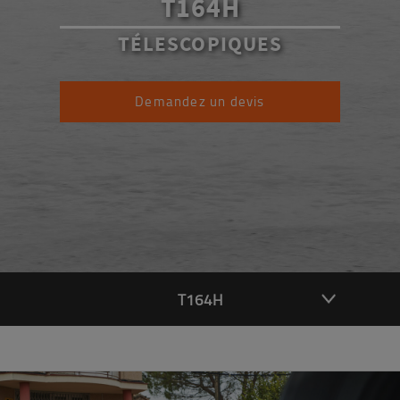
T164H
TÉLESCOPIQUES
Demandez un devis
T164H