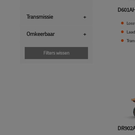
D601A
Transmissie
+
Loss
Laa
Omkeerbaar
+
Tran
Filters wissen
DR902