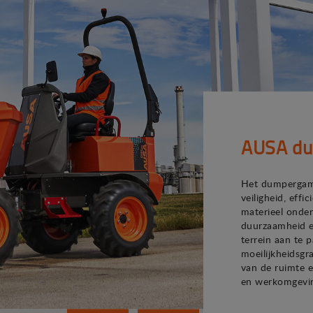
AUSA d
Het dumpergam
veiligheid, effi
materieel onder
duurzaamheid e
terrein aan te 
moeilijkheidsgr
van de ruimte 
en werkomgevi