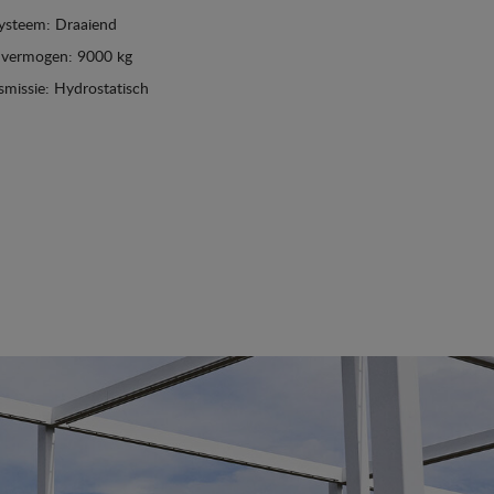
ysteem: Draaiend
dvermogen: 9000 kg
smissie: Hydrostatisch
Zie details