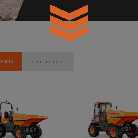
mpers
Starre dumpers