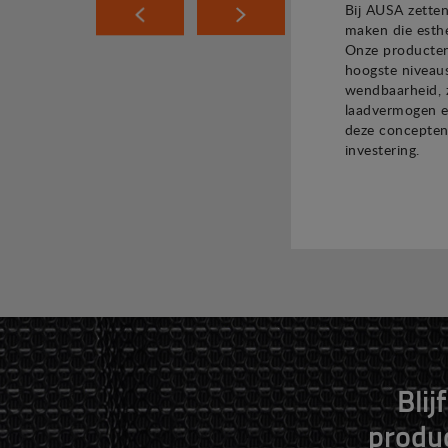
Bij AUSA zette
maken die esthe
Onze producten
hoogste niveaus
wendbaarheid, 
laadvermogen 
deze concepten
investering.
Blij
produ