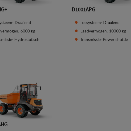
HG+
D1001APG
ysteem: Draaiend
Lossysteem: Draaiend
dvermogen: 6000 kg
Laadvermogen: 10000 kg
smissie: Hydrostatisch
Transmissie: Power shuttle
Zie details
Zie details
AHG