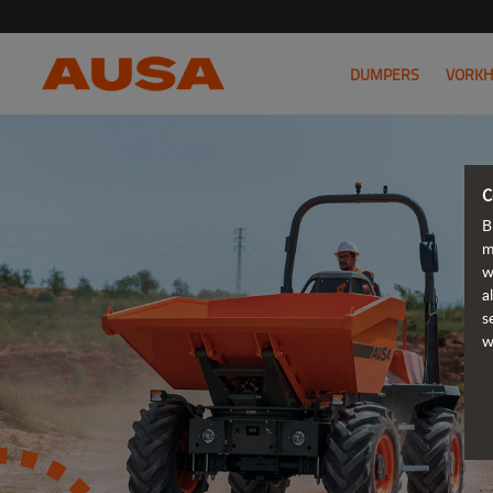
DUMPERS
VORKH
C
B
m
w
a
s
w