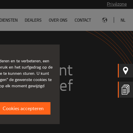
Privézone
|
DIENSTEN
DEALERS
OVER ONS
CONTACT
NL
deren en te verbeteren, een
g, efficiënt
bruik en het surfgedrag op de
me te kunnen sturen. U kunt
teneffectief
ingen" de gewenste cookies te
 op elk moment gewijzigd
Cookies accepteren