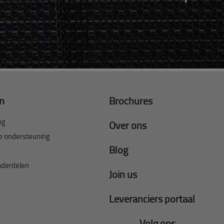
en
Brochures
ng
Over ons
e ondersteuning
Blog
nderdelen
Join us
Leveranciers portaal
Volg ons